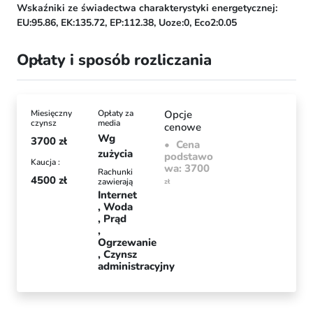
Wskaźniki ze świadectwa charakterystyki energetycznej:
EU:95.86,
EK:135.72,
EP:112.38,
Uoze:0,
Eco2:0.05
Opłaty i sposób rozliczania
Miesięczny
Opłaty za
Opcje
czynsz
media
cenowe
Wg
3700
zł
Cena
zużycia
podstawo
Kaucja :
wa: 3700
Rachunki
4500
zł
zawierają
zł
Internet
Woda
Prąd
Ogrzewanie
Czynsz
administracyjny