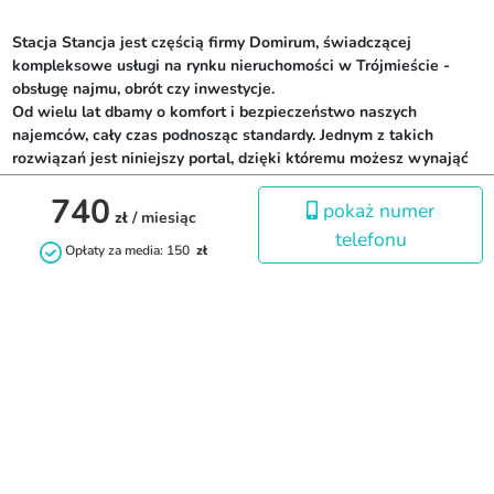
Stacja Stancja jest częścią firmy Domirum, świadczącej 
kompleksowe usługi na rynku nieruchomości w Trójmieście - 
obsługę najmu, obrót czy inwestycje. 

Od wielu lat dbamy o komfort i bezpieczeństwo naszych 
najemców, cały czas podnosząc standardy. Jednym z takich 
rozwiązań jest niniejszy portal, dzięki któremu możesz wynająć 
pokój lub mieszkanie nie wychodząc z domu! 

740
Wybierając nasze pokoje i mieszkania, możesz mieć pewność, że 
pokaż numer
zł
/ miesiąc
zostały one sprawdzone według naszych standardów 
telefonu
technicznych oraz pod kątem wyposażenia, a my jesteśmy cały 
Opłaty za media: 150
zł
czas do dyspozycji naszych najemców.
Kontakt
+48667717117