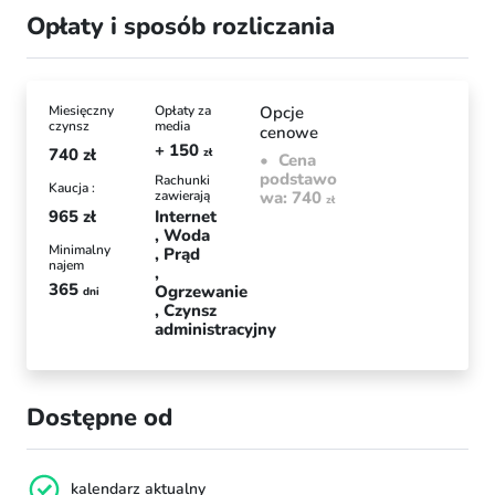
Opłaty i sposób rozliczania
Miesięczny
Opłaty za
Opcje
czynsz
media
cenowe
+ 150
740
zł
zł
Cena
podstawo
Rachunki
Kaucja :
zawierają
wa: 740
zł
965
zł
Internet
Woda
Minimalny
Prąd
najem
365
Ogrzewanie
dni
Czynsz
administracyjny
Dostępne od
kalendarz aktualny