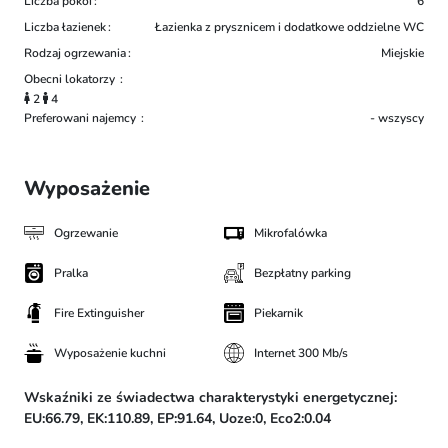
Liczba pokoi
6
Liczba łazienek
Łazienka z prysznicem i dodatkowe oddzielne WC
Rodzaj ogrzewania
Miejskie
Obecni lokatorzy
2
4
Preferowani najemcy
- wszyscy
Wyposażenie
Ogrzewanie
Mikrofalówka
Pralka
Bezpłatny parking
Fire Extinguisher
Piekarnik
Wyposażenie kuchni
Internet 300 Mb/s
Wskaźniki ze świadectwa charakterystyki energetycznej:
EU:66.79,
EK:110.89,
EP:91.64,
Uoze:0,
Eco2:0.04