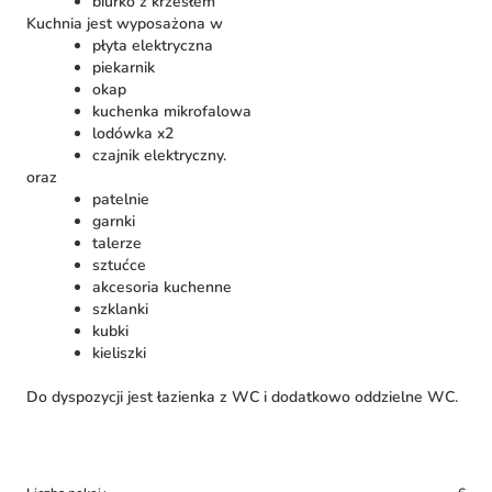
biurko z krzesłem
Kuchnia jest wyposażona w
płyta elektryczna
piekarnik
okap
kuchenka mikrofalowa
lodówka x2
czajnik elektryczny.
oraz
patelnie
garnki
talerze
sztućce
akcesoria kuchenne
szklanki
kubki
kieliszki
Do dyspozycji jest łazienka z WC i dodatkowo oddzielne WC.